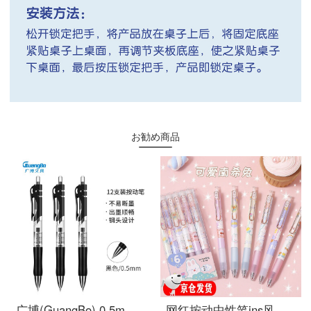
お勧め商品
广博(GuangBo) 0.5mm 按动中性笔 办公签字笔 水笔 黑色12支装ZX9K35D
网红按动中性笔ins风按动笔可爱少女心学生高颜值笔男女生笔 南希兔【6支装】