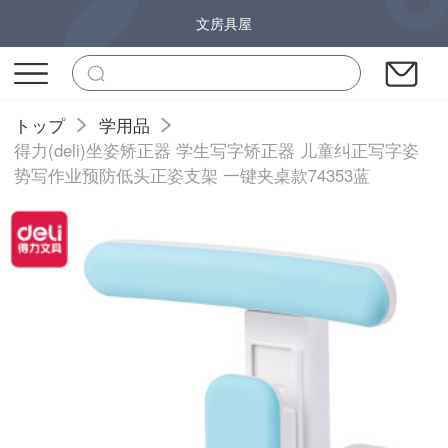
文房具屋
トップ
学用品
得力(deli)坐姿矫正器 学生写字矫正器 儿童纠正写字姿
势写作业预防低头正姿支架 一键夹桌款74353蓝