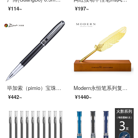
¥114~
¥197~
毕加索（pimio）宝珠笔签字笔男女士办公书写成人学生用0.5mm马拉加系列916纯黑色
Modern永恒笔系列复古羽毛笔 不用墨水的钢笔 金属老不死笔 办公桌面掉件商务礼品笔 创意公司企业
¥442~
¥1440~