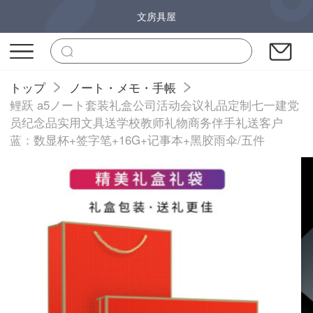
文房具屋
トップ
ノート・メモ・手帳
鲤跃 a5ノート套装礼盒公司活动会议礼品定制七一建党
员纪念品实用文具送学校教师礼物商务伴手礼送客户
蓝：数显杯+签字笔+16G+记事本+黑胶雨伞/五件