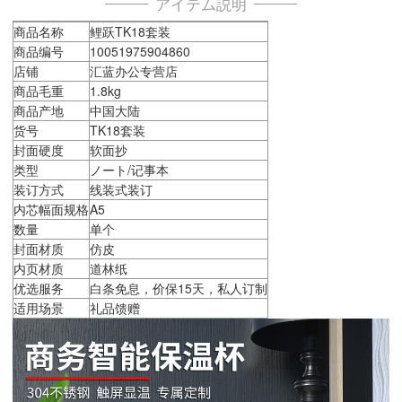
アイテム説明
商品名称
鲤跃TK18套装
商品编号
10051975904860
店铺
汇蓝办公专营店
商品毛重
1.8kg
商品产地
中国大陆
货号
TK18套装
封面硬度
软面抄
类型
ノート/记事本
装订方式
线装式装订
内芯幅面规格
A5
数量
单个
封面材质
仿皮
内页材质
道林纸
优选服务
白条免息，价保15天，私人订制
适用场景
礼品馈赠