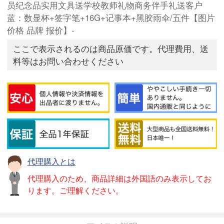
员纪念品实用文具送学校教师礼物商务伴手礼送客户
蓝：数显杯+签字笔+16G+记事本+黑胶雨伞/五件【图片
价格 品牌 报价】-
ここで表示されるのは商品原価です。代理費用、送
料等はお問い合わせください
代理購入とは
代理購入のため、商品詳細は外国語のみ表示してお
ります。ご理解ください。