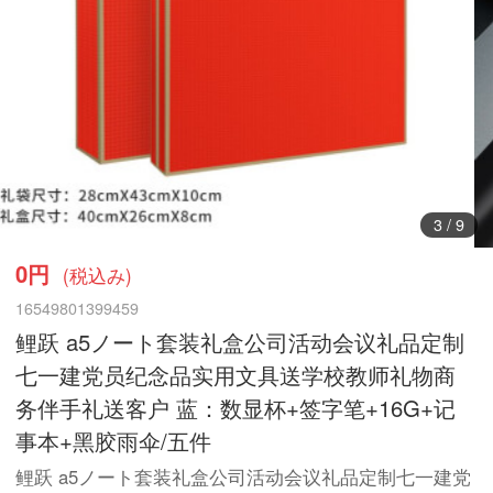
3
/
9
0円
(税込み)
16549801399459
鲤跃 a5ノート套装礼盒公司活动会议礼品定制
七一建党员纪念品实用文具送学校教师礼物商
务伴手礼送客户 蓝：数显杯+签字笔+16G+记
事本+黑胶雨伞/五件
鲤跃 a5ノート套装礼盒公司活动会议礼品定制七一建党