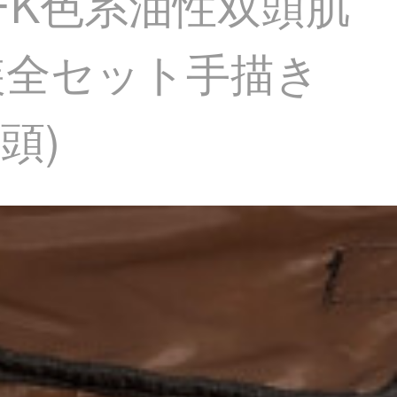
筆FK色系油性双頭肌
装全セット手描き
頭)