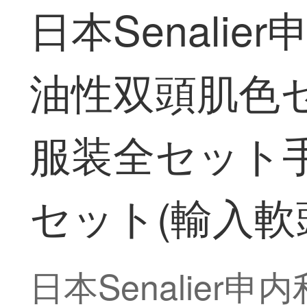
日本Senali
油性双頭肌色
服装全セット手
セット(輸入軟
日本Senalie