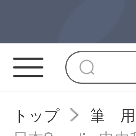
トップ
筆 用