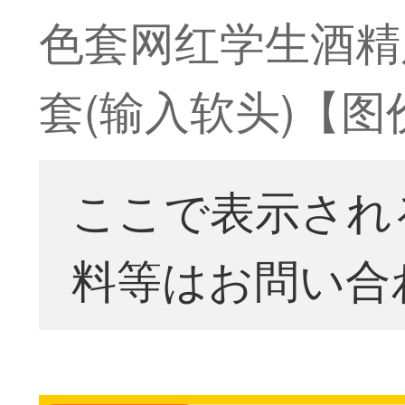
色套网红学生酒精
套(输入软头)【图
ここで表示され
料等はお問い合