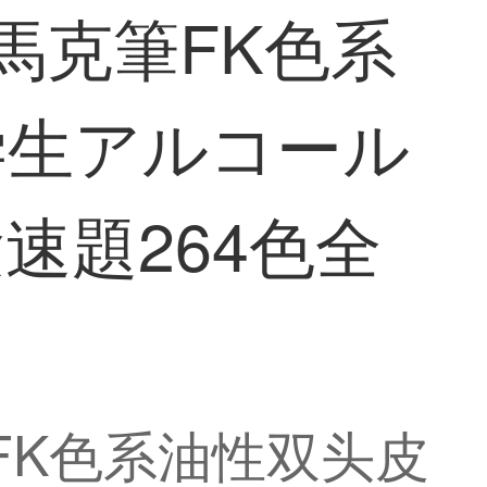
頭馬克筆FK色系
学生アルコール
速題264色全
笔FK色系油性双头皮