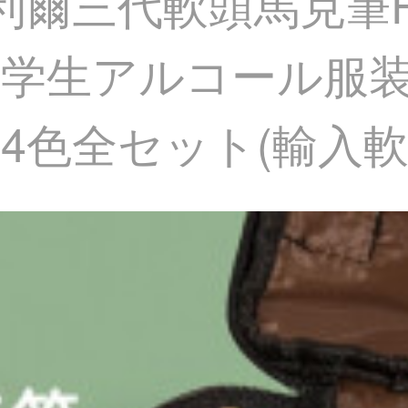
r申内利爾三代軟頭馬克
学生アルコール服
4色全セット(輸入軟