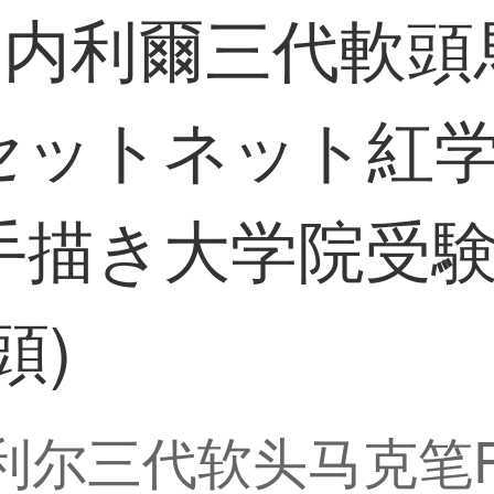
er申内利爾三代軟
セットネット紅
描き大学院受験
頭)
r申内利尔三代软头马克