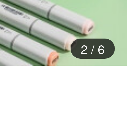
2
/
6