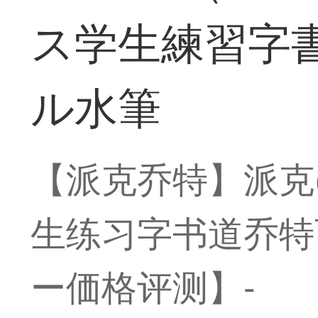
ス学生練習字
ル水筆
【派克乔特】派克(
生练习字书道乔特
ー価格评测】-