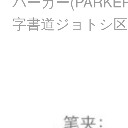
パーカー(PARK
字書道ジョトシ区