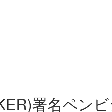
RKER)署名ペン