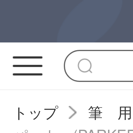
トップ
筆 用