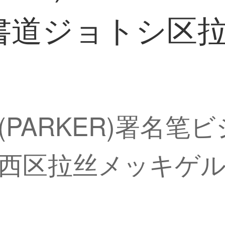
書道ジョトシ区
PARKER)署名笔
西区拉丝メッキゲ