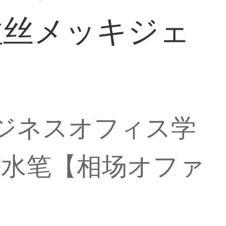
拉丝メッキジェ
ビジネスオフィス学
ル水笔【相场オファ