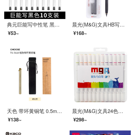
典元巨能写中性笔 黑色素碳笔专用签字笔学生用笔全针管大容量 巨能写黑色10支装
晨光(M&G)文具HB写不完铅笔套装 笔头+笔帽 黑色学生细笔头可擦免削铅笔 单卡装HAMP1439
¥53~
¥168~
天色 带环黄铜笔 0.5mm复古签字笔/创意文艺怀旧中性笔 水笔商务办公礼品笔免费刻字 短款-光面 单支装
晨光(M&G)文具24色细杆马克笔 学生重点标记记号笔 MGARTS系列儿童涂鸦绘画笔 24支/盒ZPMV0702
¥138~
¥298~