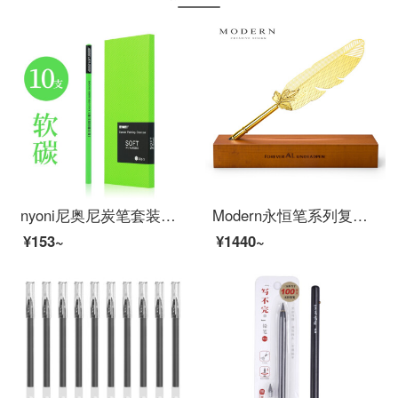
nyoni尼奥尼炭笔套装速写素描软碳中碳硬碳混合装炭化铅笔美术生专用考试用笔特黑炭笔 软碳10支
Modern永恒笔系列复古羽毛笔 不用墨水的钢笔 金属老不死笔 办公桌面掉件商务礼品笔 创意公司企业
¥153~
¥1440~