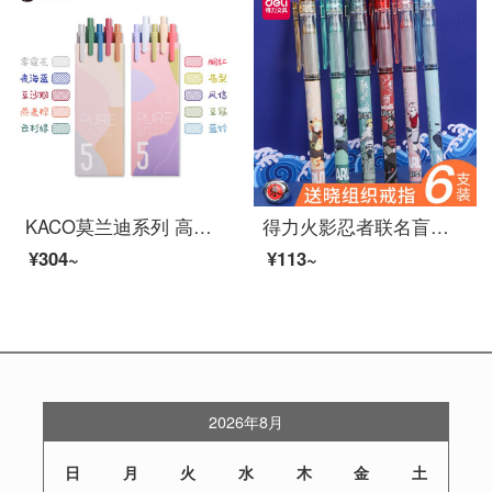
KACO莫兰迪系列 高级灰彩色标记笔书源学生简约用按动欧式彩芯多色套装中性笔 莫兰迪系列两盒装
得力火影忍者联名盲盒中性笔全针管黑色水笔签字笔0.5mm学生办公高颜值ins速干 【火影忍者】盲盒笔4支装
¥304~
¥113~
2026年8月
日
月
火
水
木
金
土