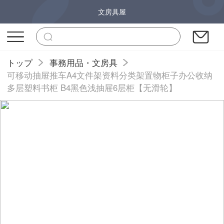
文房具屋
トップ
事務用品・文房具
可移动抽屉推车A4文件架资料分类架置物柜子办公收纳
多层塑料书柜 B4黑色浅抽屉6层柜【无滑轮】