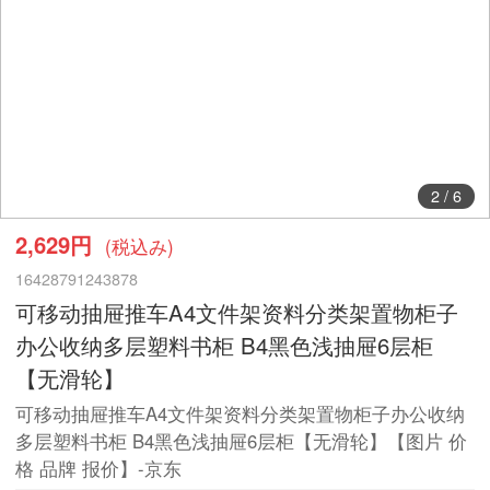
2
/
6
2,629円
(税込み)
16428791243878
可移动抽屉推车A4文件架资料分类架置物柜子
办公收纳多层塑料书柜 B4黑色浅抽屉6层柜
【无滑轮】
可移动抽屉推车A4文件架资料分类架置物柜子办公收纳
多层塑料书柜 B4黑色浅抽屉6层柜【无滑轮】【图片 价
格 品牌 报价】-京东