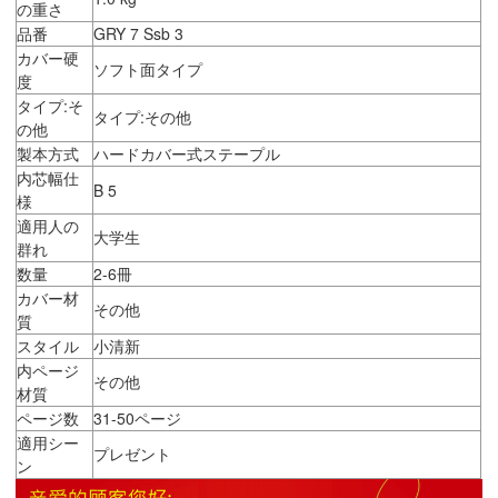
の重さ
品番
GRY 7 Ssb 3
カバー硬
ソフト面タイプ
度
タイプ:そ
タイプ:その他
の他
製本方式
ハードカバー式ステープル
内芯幅仕
B 5
様
適用人の
大学生
群れ
数量
2-6冊
カバー材
その他
質
スタイル
小清新
内ページ
その他
材質
ページ数
31-50ページ
適用シー
プレゼント
ン