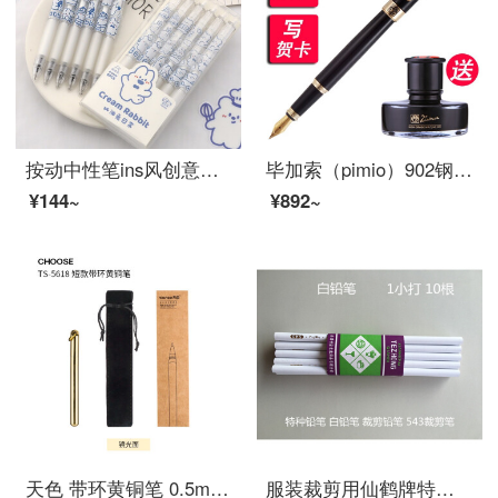
按动中性笔ins风创意可爱卡通少女心水笔按动笔高颜值学生用考试黑色签字按动笔芯0.5mm按压式子弹头 6支装/奶油兔日常(简约款)
毕加索（pimio）902钢笔艺术签名笔美工笔弯头弯尖硬笔书法男士成人高档签字签名学生用商务定制刻字 纯黑金夹0.5mm直尖钢笔
¥144~
¥892~
天色 带环黄铜笔 0.5mm复古签字笔/创意文艺怀旧中性笔 水笔商务办公礼品笔免费刻字 短款-光面 单支装
服装裁剪用仙鹤牌特种铅笔 裁剪笔 白蜡笔 制衣硬心软心笔 10支价格545硬心