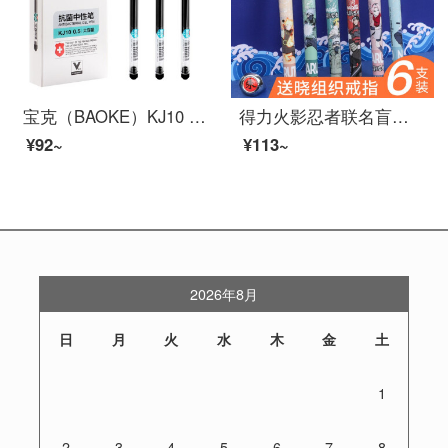
宝克（BAOKE）KJ10 抑菌全针管0.5mm大容量中性笔 一次性签字笔巨能写水笔 黑色 12支/盒
得力火影忍者联名盲盒中性笔全针管黑色水笔签字笔0.5mm学生办公高颜值ins速干 【火影忍者】盲盒笔4支装
¥92~
¥113~
2026年8月
日
月
火
水
木
金
土
1
2
3
4
5
6
7
8