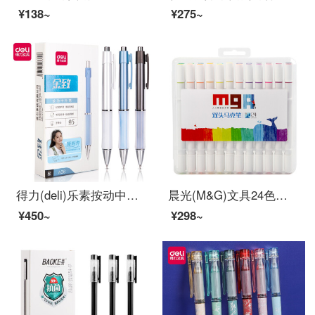
¥138~
¥275~
得力(deli)乐素按动中性笔签字笔 0.5mm子弹头 舒适软胶款10支/盒DL-A36
晨光(M&G)文具24色细杆马克笔 学生重点标记记号笔 MGARTS系列儿童涂鸦绘画笔 24支/盒ZPMV0702
¥450~
¥298~