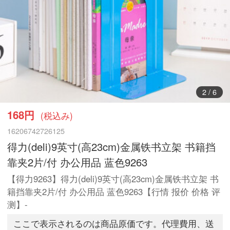
3
/
6
168円
(税込み)
16206742726125
得力(deli)9英寸(高23cm)金属铁书立架 书籍挡
靠夹2片/付 办公用品 蓝色9263
【得力9263】得力(deli)9英寸(高23cm)金属铁书立架 书
籍挡靠夹2片/付 办公用品 蓝色9263【行情 报价 价格 评
测】-
ここで表示されるのは商品原価です。代理費用、送