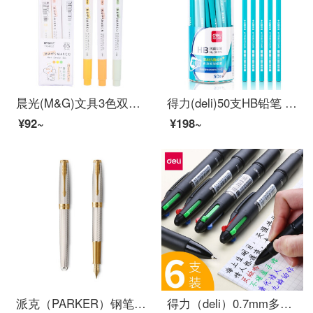
晨光(M&G)文具3色双头荧光笔 办公学生通用重点标记笔 MASMARCU手账手绘记号笔 3支/盒AHMT6402
得力(deli)50支HB铅笔 儿童六角杆抑菌铅笔 学生书写绘图素描铅笔 58195
¥92~
¥198~
派克（PARKER）钢笔 卓尔系列致臻流年墨水笔
得力（deli）0.7mm多功能4色按动式圆珠笔 原子笔中油笔(黑红蓝绿) 33390/6支装