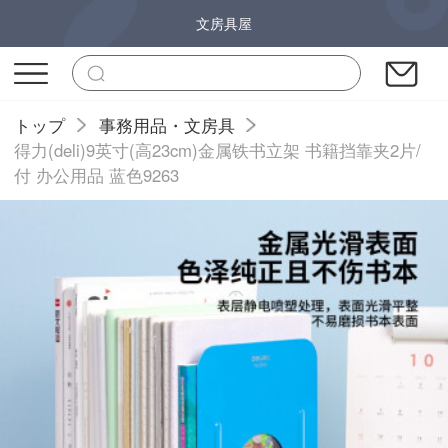
文房具屋
トップ
事務用品・文房具
得力(deli)9英寸(高23cm)金属铁书立架 书籍挡靠夹2片/
付 办公用品 蓝色9263