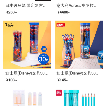
日本斑马笔 限定复古色笔ins高颜值学生中性笔 0.5限定网红按动黑水笔芯考试刷题专用套装文具用品 精选推荐*5支装
意大利Aurora/奥罗拉钢笔Ipsilon意普西伦B11镀金笔生日礼物送礼进口礼盒装商务男女签字笔 绿色金夹 M
¥253~
¥4488~
迪士尼(Disney)文具30支HB原木书写铅笔 小学生书写铅笔写字笔 儿童卡通铅笔 漫威系列E0263A
迪士尼(Disney)文具30支HB原木书写铅笔 小学生铅笔写字笔 儿童卡通铅笔 漫威系列E0046A
¥103~
¥145~