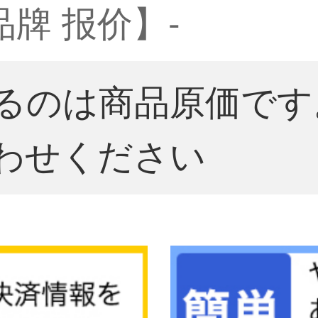
品牌 报价】-
るのは商品原価です
わせください