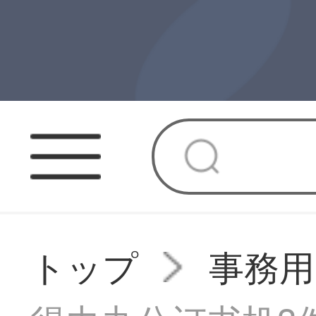
トップ
事務用