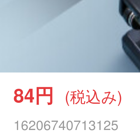
84円
(税込み)
16206740713125