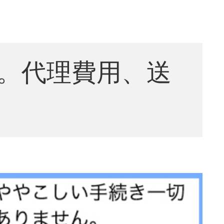
。代理費用、送