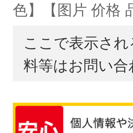
色】【图片 价格 
ここで表示され
料等はお問い合