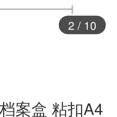
3
/
10
加厚档案盒 粘扣A4