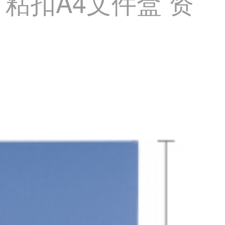
盒 粘扣A4文件盒 资