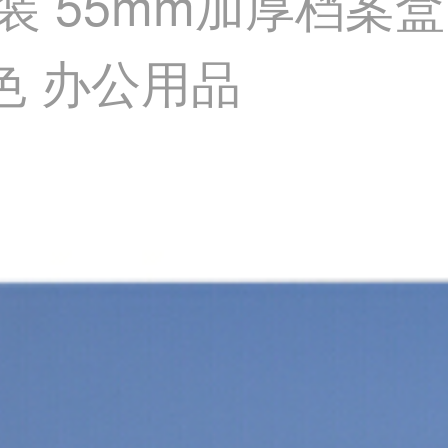
0个装 55mm加厚档案
蓝色 办公用品