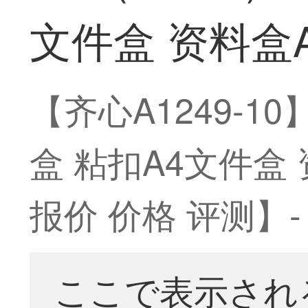
文件盒 资料盒A
【齐心A1249-10
盒 粘扣A4文件盒 
报价 价格 评测】-
ここで表示され