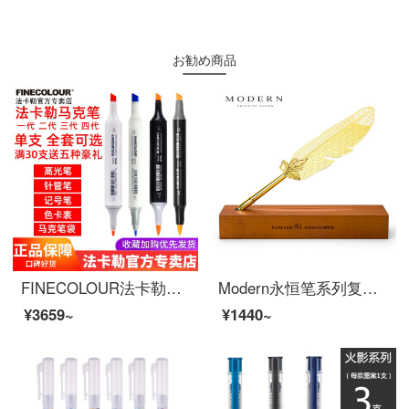
お勧め商品
FINECOLOUR法卡勒一代单支马克笔240色二代马克笔单支学生绘画动漫服装设计马克笔 远川绘（马克笔+墨水+曲线板+橡皮+彩铅+高光笔）
Modern永恒笔系列复古羽毛笔 不用墨水的钢笔 金属老不死笔 办公桌面掉件商务礼品笔 创意公司企业
¥3659~
¥1440~