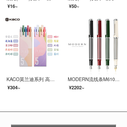
¥16~
¥50~
KACO莫兰迪系列 高级灰彩色标记笔书源学生简约用按动欧式彩芯多色套装中性笔 莫兰迪系列两盒装
MODERN流线条M6100钢笔学生专用练字书法签字笔文艺复古男女生礼物送礼高档钢笔礼盒套装定制刻字 夜煞黑笔+笔盒+墨水 0.7mm
¥304~
¥2202~