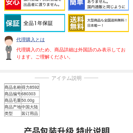
代理購入とは
代理購入のため、商品詳細は外国語のみ表示してお
ります。ご理解ください。
アイテム説明
商品名称
得力8592
商品编号
680303
商品毛重
50.00g
商品产地
中国大陆
类型
装订用品