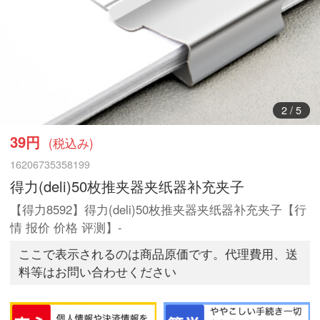
3
/
5
39円
(税込み)
16206735358199
得力(deli)50枚推夹器夹纸器补充夹子
【得力8592】得力(deli)50枚推夹器夹纸器补充夹子【行
情 报价 价格 评测】-
ここで表示されるのは商品原価です。代理費用、送
料等はお問い合わせください