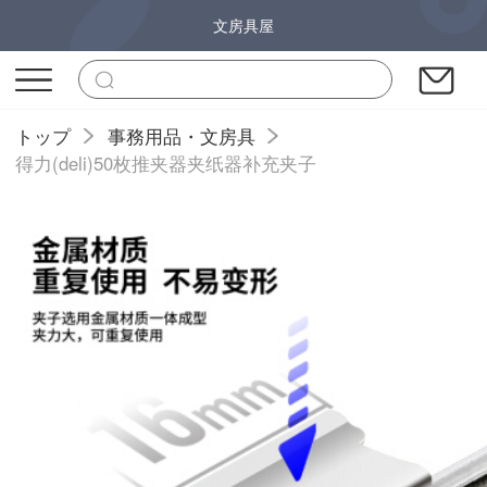
文房具屋
トップ
事務用品・文房具
得力(deli)50枚推夹器夹纸器补充夹子