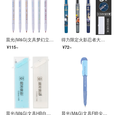
晨光(M&G)文具梦幻立体双线笔 奇幻系列手帐笔 学生荧光标记笔 单支双色双线笔 6支/盒ASPT0802
得力限定火影忍者大容量速干直液式走珠笔全针管黑笔0.5简约ins风中性笔 火影忍者组合款【3支装】
¥115~
¥72~
晨光(M&G)文具HB自动铅笔替芯 0.5mm树脂铅芯 优品系列学生考试铅笔芯 60mm*20根/盒 单个装颜色随机ASL37402
晨光(M&G)文具F暗尖直液式钢笔 学生练字笔墨水笔 优握系列钢笔套装(钢笔*1+6支黑色墨囊) 蓝色笔杆HAFP0666