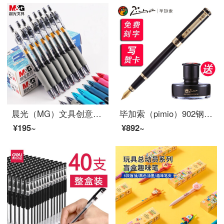
晨光（MG）文具创意者系列按动子弹头中性笔签字笔水笔 GP1008 GP1008黑色12支
毕加索（pimio）902钢笔艺术签名笔美工笔弯头弯尖硬笔书法男士成人高档签字签名学生用商务定制刻字 纯黑金夹0.5mm直尖钢笔
¥195~
¥892~