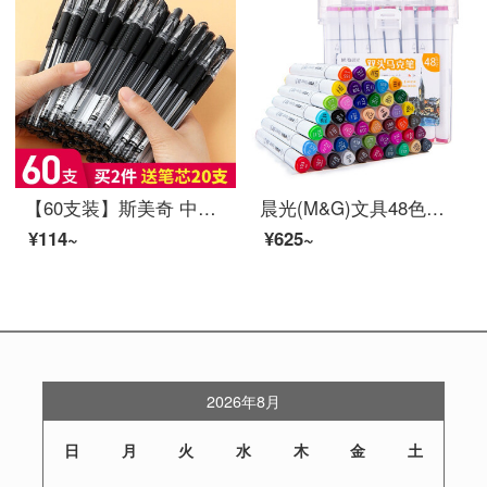
【60支装】斯美奇 中性笔批发办公文具用品碳素水笔芯水笔学生签字笔 0.5mm 黑色60只一盒装
晨光(M&G)文具48色快干双头马克笔 纤维头学生重点标记记号笔 涂鸦笔绘画笔 48支/盒APMV0903
¥114~
¥625~
2026年8月
日
月
火
水
木
金
土