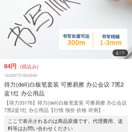
3
/
7
84円
(税込み)
16206731804946
得力(deli)白板笔套装 可擦易擦 办公会议 7黑2
蓝1红 办公用品
【得力33176】得力(deli)白板笔套装 可擦易擦 办公会议
7黑2蓝1红 办公用品【行情 报价 价格 评测】-
ここで表示されるのは商品原価です。代理費用、送
料等はお問い合わせください