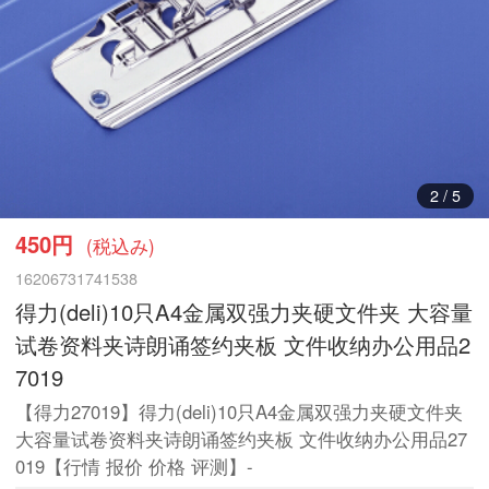
3
/
5
450円
(税込み)
16206731741538
得力(deli)10只A4金属双强力夹硬文件夹 大容量
试卷资料夹诗朗诵签约夹板 文件收纳办公用品2
7019
【得力27019】得力(deli)10只A4金属双强力夹硬文件夹
大容量试卷资料夹诗朗诵签约夹板 文件收纳办公用品27
019【行情 报价 价格 评测】-