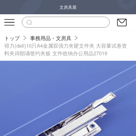
文房具屋
トップ
事務用品・文房具
得力(deli)10只A4金属双强力夹硬文件夹 大容量试卷资
料夹诗朗诵签约夹板 文件收纳办公用品27019