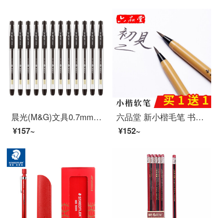
晨光(M&G)文具0.7mm黑色中性笔 经典子弹头签字笔 办公水笔 12支/盒K39
六品堂 新小楷毛笔 书法抄经钢笔式软笔小号毛笔练字软头笔可加墨毛笔 成人特细水性书画小楷软头秀丽笔 软笔1支【买1含1、买2共4支再含填充墨水30g】
¥157~
¥152~