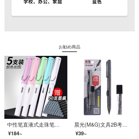
お勧め商品
中性笔直液式走珠笔签字笔学生用少女心水性笔可替换笔墨囊高档个性创意时尚小清新商务会议笔刻字 5支装(1白+糖果彩4色各1支)
晨光(M&G)文具2B考试涂卡铅笔套装 学生考试练习专用自动铅笔(涂卡铅笔*1+适配2B铅芯*6根)HKMP0463
¥184~
¥39~