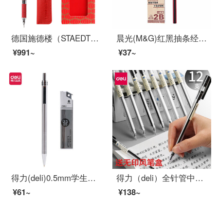
德国施德楼（STAEDTLER）中国红限定款自动铅笔0.5mm日本原装金属活动铅笔专业绘图笔92535-05NWR
晨光(M&G)红黑抽条经典六角木杆铅笔考试绘图铅笔2B黑色 10支/盒 红黑抽条 10支 AWP30804
¥991~
¥37~
得力(deli)0.5mm学生自动铅笔套装 考试绘图活动铅笔(笔+铅芯)S713
得力（deli）全针管中性笔0.38mm 可爱签字笔学生用碳素水笔办公用品 黑色ins风中性笔 12支/盒
¥61~
¥138~