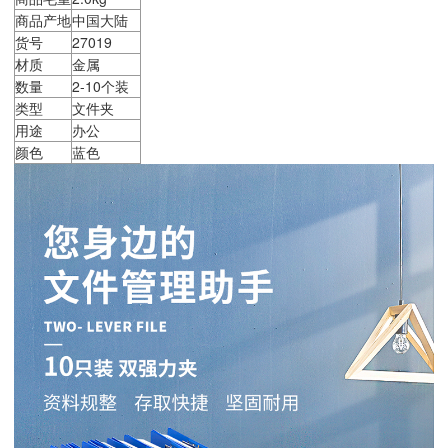
商品产地
中国大陆
货号
27019
材质
金属
数量
2-10个装
类型
文件夹
用途
办公
颜色
蓝色