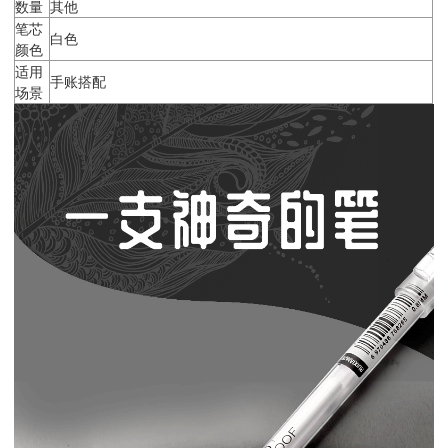
数量
其他
笔芯
白色
颜色
适用
手账搭配
场景