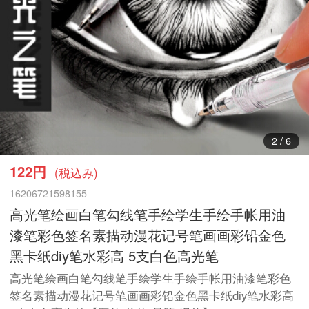
3
/
6
122円
(税込み)
16206721598155
高光笔绘画白笔勾线笔手绘学生手绘手帐用油
漆笔彩色签名素描动漫花记号笔画画彩铅金色
黑卡纸diy笔水彩高 5支白色高光笔
高光笔绘画白笔勾线笔手绘学生手绘手帐用油漆笔彩色
签名素描动漫花记号笔画画彩铅金色黑卡纸diy笔水彩高