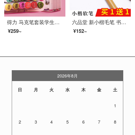
得力 马克笔套装学生水彩笔48色手绘美术设计 双头油性记号笔80色动漫绘画笔 可水洗马克笔24色
六品堂 新小楷毛笔 书法抄经钢笔式软笔小号毛笔练字软头笔可加墨毛笔 成人特细水性书画小楷软头秀丽笔 软笔1支【买1含1、买2共4支再含填充墨水30g】
¥259~
¥152~
2026年8月
日
月
火
水
木
金
土
1
2
3
4
5
6
7
8