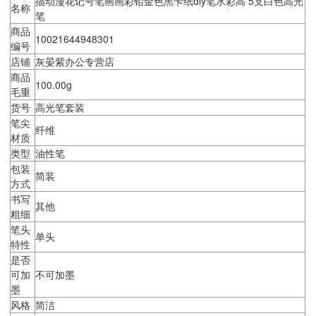
描动漫花记号笔画画彩铅金色黑卡纸diy笔水彩高 5支白色高光
名称
笔
商品
10021644948301
编号
店铺
灰晏紫办公专营店
商品
100.00g
毛重
货号
高光笔套装
笔尖
纤维
材质
类型
油性笔
包装
简装
方式
书写
其他
粗细
笔头
单头
特性
是否
可加
不可加墨
墨
风格
简洁