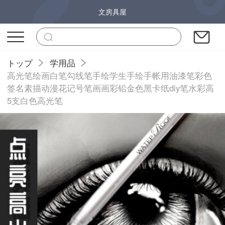
文房具屋
トップ
学用品
高光笔绘画白笔勾线笔手绘学生手绘手帐用油漆笔彩色
签名素描动漫花记号笔画画彩铅金色黑卡纸diy笔水彩高
5支白色高光笔