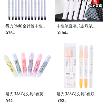
得力(deli)全针管中性笔 0.5mm大容量 一次性水笔签字笔 黑色12支/盒
中性笔直液式走珠笔签字笔学生用少女心水性笔可替换笔墨囊高档个性创意时尚小清新商务会议笔刻字 5支装(1白+糖果彩4色各1支)
¥76~
¥184~
晨光(M&G)文具6色荧光笔 可爱单头记号笔 醒目重点标记笔 米菲系列便携手账手绘笔 6支/袋FHM22501
晨光(M&G)文具3色双头荧光笔 办公学生通用重点标记笔 MASMARCU手账手绘记号笔 3支/盒AHMT6402
¥42~
¥92~