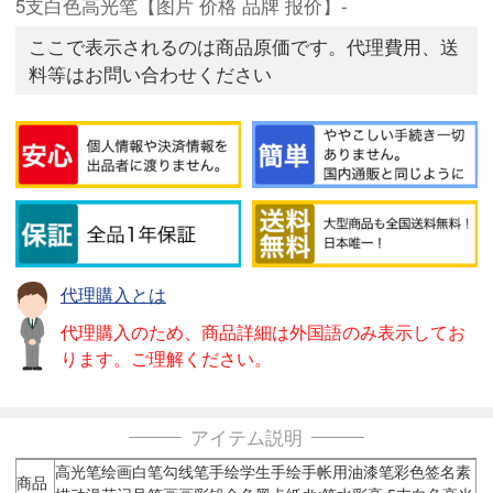
5支白色高光笔【图片 价格 品牌 报价】-
ここで表示されるのは商品原価です。代理費用、送
料等はお問い合わせください
代理購入とは
代理購入のため、商品詳細は外国語のみ表示してお
ります。ご理解ください。
アイテム説明
高光笔绘画白笔勾线笔手绘学生手绘手帐用油漆笔彩色签名素
商品