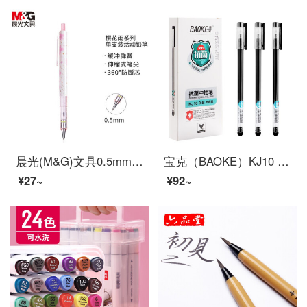
晨光(M&G)文具0.5mm学生自动铅笔 防断铅活动铅笔 樱花雨系列绘图铅笔 单支装AMPJ3503
宝克（BAOKE）KJ10 抑菌全针管0.5mm大容量中性笔 一次性签字笔巨能写水笔 黑色 12支/盒
¥27~
¥92~