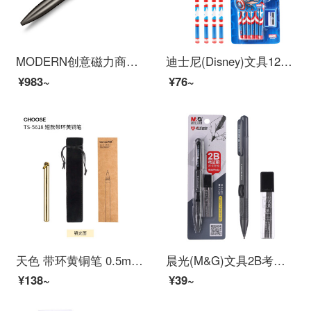
MODERN创意磁力商务签字宝珠笔学生笔笔免费个性刻字送同学华业礼品企业定制 黑色
迪士尼(Disney)文具12支HB原木书写铅笔 小学生铅笔写字笔 儿童卡通大皮头铅笔 美国队长系列DM20696A1
¥983~
¥76~
天色 带环黄铜笔 0.5mm复古签字笔/创意文艺怀旧中性笔 水笔商务办公礼品笔免费刻字 短款-光面 单支装
晨光(M&G)文具2B考试涂卡铅笔套装 学生考试练习专用自动铅笔(涂卡铅笔*1+适配2B铅芯*6根)HKMP0463
¥138~
¥39~