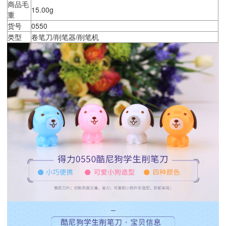
商品毛
15.00g
重
货号
0550
类型
卷笔刀/削笔器/削笔机