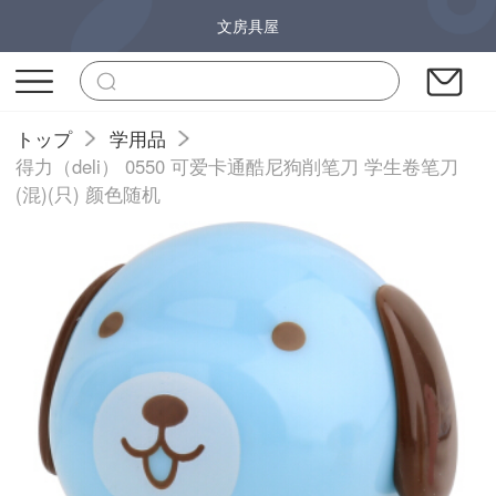
文房具屋
トップ
学用品
得力（deli） 0550 可爱卡通酷尼狗削笔刀 学生卷笔刀
(混)(只) 颜色随机