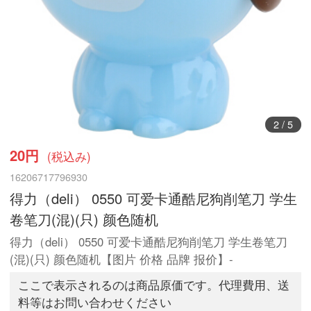
2
/
5
20円
(税込み)
16206717796930
得力（deli） 0550 可爱卡通酷尼狗削笔刀 学生
卷笔刀(混)(只) 颜色随机
得力（deli） 0550 可爱卡通酷尼狗削笔刀 学生卷笔刀
(混)(只) 颜色随机【图片 价格 品牌 报价】-
ここで表示されるのは商品原価です。代理費用、送
料等はお問い合わせください