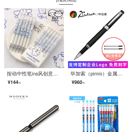
按动中性笔ins风创意可爱卡通少女心水笔按动笔高颜值学生用考试黑色签字按动笔芯0.5mm按压式子弹头 6支装/奶油兔日常(简约款)
毕加索（pimio）金属签字笔917宝珠笔商务办公巨能写签名签单笔高档礼盒装成人男女士礼品水笔可定制 纯黑银夹
¥144~
¥960~