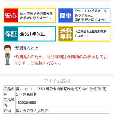
代理購入とは
代理購入のため、商品詳細は外国語のみ表示してお
ります。ご理解ください。
アイテム説明
商品名
得力（deli） 0550 可爱卡通酷尼狗削笔刀 学生卷笔刀(混)
称
(只) 颜色随机
商品编
1620384650
号
店铺
得力办公官方旗舰店