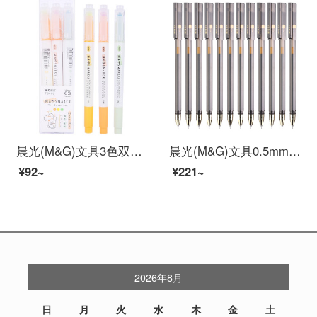
晨光(M&G)文具3色双头荧光笔 办公学生通用重点标记笔 MASMARCU手账手绘记号笔 3支/盒AHMT6402
晨光(M&G)文具0.5mm黑色中性笔 全针管考试签字笔 水笔 12支/盒AGPA0406
¥92~
¥221~
2026年8月
日
月
火
水
木
金
土