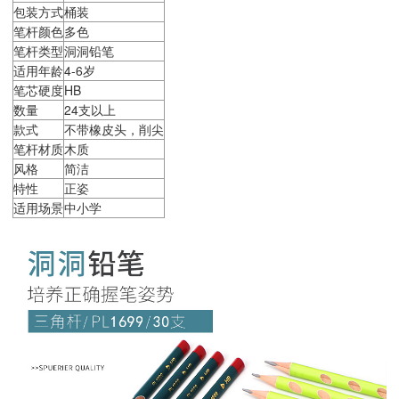
包装方式
桶装
笔杆颜色
多色
笔杆类型
洞洞铅笔
适用年龄
4-6岁
笔芯硬度
HB
数量
24支以上
款式
不带橡皮头，削尖
笔杆材质
木质
风格
简洁
特性
正姿
适用场景
中小学