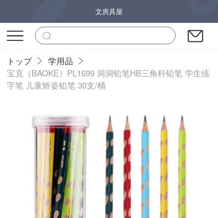
文房具屋
トップ
学用品
宝克（BAOKE）PL1699 洞洞铅笔HB三角杆铅笔 学生练
字笔 儿童矫姿铅笔 30支/桶