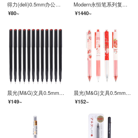
得力(deli)0.5mm办公中性笔 水笔签字笔 12支/盒黑色34567
Modern永恒笔系列复古羽毛笔 不用墨水的钢笔 金属老不死笔 办公桌面掉件商务礼品笔 创意公司企业
¥80~
¥1440~
晨光(M&G)文具0.5mm黑色碳素笔 纤维头会议笔 勾线笔 办公会议记录签字笔 水笔 12支/盒MG2180
晨光(M&G)文具0.5mm黑色中性笔套装 草莓限定系列按动书写笔 4支/盒HAGP1510
¥149~
¥152~