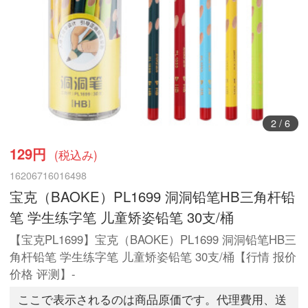
2
/
6
129円
(税込み)
16206716016498
宝克（BAOKE）PL1699 洞洞铅笔HB三角杆铅
笔 学生练字笔 儿童矫姿铅笔 30支/桶
【宝克PL1699】宝克（BAOKE）PL1699 洞洞铅笔HB三
角杆铅笔 学生练字笔 儿童矫姿铅笔 30支/桶【行情 报价
价格 评测】-
ここで表示されるのは商品原価です。代理費用、送