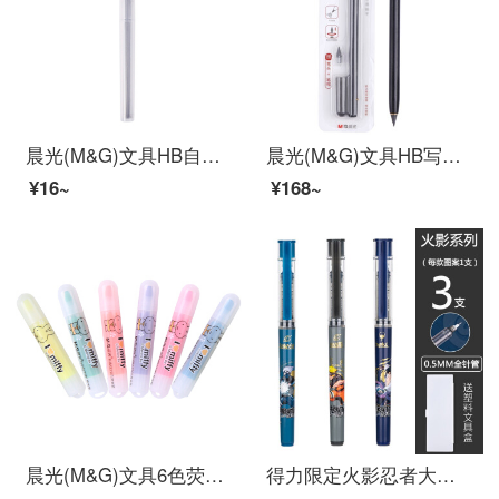
晨光(M&G)文具HB自动铅笔替芯 0.5mm树脂铅芯 学生考试绘图铅笔芯 120mm*20根/盒ASL22601
晨光(M&G)文具HB写不完铅笔套装 笔头+笔帽 黑色学生细笔头可擦免削铅笔 单卡装HAMP1439
¥16~
¥168~
晨光(M&G)文具6色荧光笔 可爱单头记号笔 醒目重点标记笔 米菲系列便携手账手绘笔 6支/袋FHM22501
得力限定火影忍者大容量速干直液式走珠笔全针管黑笔0.5简约ins风中性笔 火影忍者组合款【3支装】