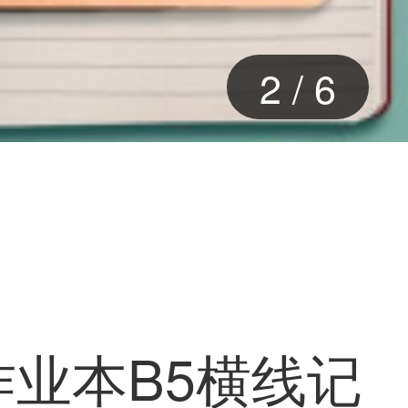
2
/
6
作业本B5横线记