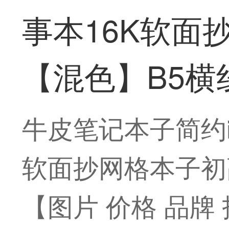
事本16K软面
【混色】B5横
牛皮笔记本子简约i
软面抄网格本子初高
【图片 价格 品牌 