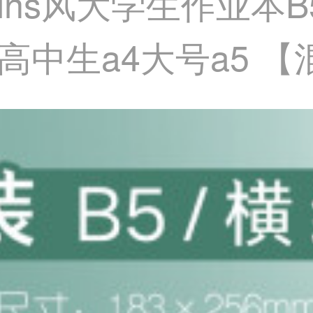
ns风大学生作业本B
中生a4大号a5 【