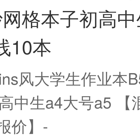
抄网格本子初高中生
线10本
ns风大学生作业本B
中生a4大号a5 【
报价】-