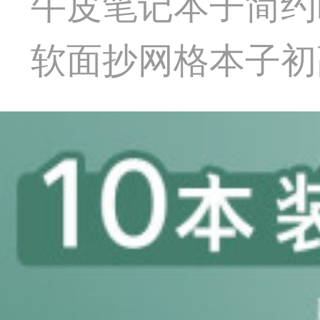
牛皮笔记本子简约i
软面抄网格本子初高