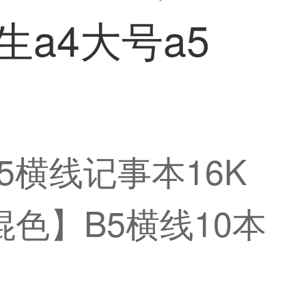
a4大号a5
5横线记事本16K
混色】B5横线10本