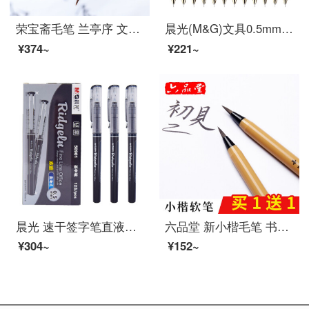
荣宝斋毛笔 兰亭序 文房四宝书法创作品专业人士进阶级书法笔碑帖临摹行书楷书毛笔字帖单支兼毫毛笔 兰亭序小号（单支）
晨光(M&G)文具0.5mm黑色中性笔 全针管考试签字笔 水笔 12支/盒AGPA0406
¥374~
¥221~
晨光 速干签字笔直液式走珠笔全针管水性笔笔芯学生考试笔 12支50901黑色0.5（适配替芯8001） /
六品堂 新小楷毛笔 书法抄经钢笔式软笔小号毛笔练字软头笔可加墨毛笔 成人特细水性书画小楷软头秀丽笔 软笔1支【买1含1、买2共4支再含填充墨水30g】
¥304~
¥152~