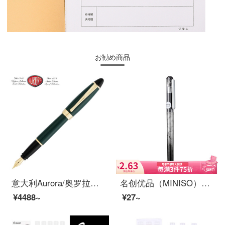
お勧め商品
意大利Aurora/奥罗拉钢笔Ipsilon意普西伦B11镀金笔生日礼物送礼进口礼盒装商务男女签字笔 绿色金夹 M
名创优品（MINISO）快干系列中性笔 0.5mm办公水笔签字笔 子弹头学生文具办公用品 黑色
¥4488~
¥27~