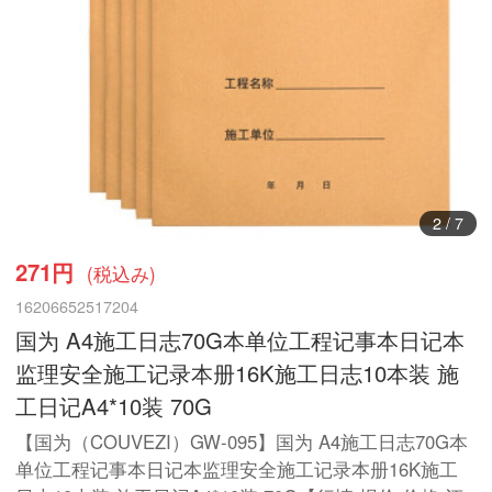
2
/
7
271円
(税込み)
16206652517204
国为 A4施工日志70G本单位工程记事本日记本
监理安全施工记录本册16K施工日志10本装 施
工日记A4*10装 70G
【国为（COUVEZI）GW-095】国为 A4施工日志70G本
单位工程记事本日记本监理安全施工记录本册16K施工