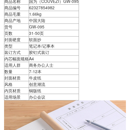
商品名称
国为（COUVEZI）GW-095
商品编号
62327854982
商品毛重
1.66kg
商品产地
中国大陆
货号
GW-095
页数
31-50页
封面硬度
软面抄
类型
笔记本/记事本
装订方式
胶钉式装订
内芯幅面规格
A4
适用人群
商务办公人士
数量
7-12本
封面材质
牛皮纸
风格
创意潮流
内页材质
铜版纸
适用场景
办公会议