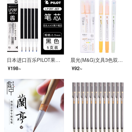
日本进口百乐PILOT果汁笔LJU-10EF水笔按动中性笔学生考试专用笔速干签字笔黑笔果汁笔芯0.5 黑色笔芯五支
晨光(M&G)文具3色双头荧光笔 办公学生通用重点标记笔 MASMARCU手账手绘记号笔 3支/盒AHMT6402
¥198~
¥92~