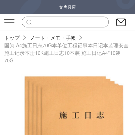
文房具屋
トップ
ノート・メモ・手帳
国为 A4施工日志70G本单位工程记事本日记本监理安全
施工记录本册16K施工日志10本装 施工日记A4*10装
70G