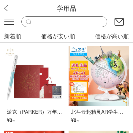
学用品
文房具屋
新着順
価格が安い順
価格が高い順
派克（PARKER）万年筆 签字笔 商务送礼学生男女生日礼物 文具 练字书法 威雅XL无畏蓝墨水笔+梦笔生花礼盒
北斗云起精灵AR学生地球仪男孩女孩智能语音儿童生日礼物文具G2095AIGZ公主粉（新）
¥0~
¥0~