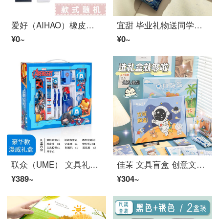
爱好（AIHAO）橡皮擦学生考试美术办公2B橡皮 2块 随机橡皮
宜甜 毕业礼物送同学金榜题名御守女高考试中考研祈福逢考必过小挂件符生日礼物全班加油励志文具学业男生 逢考必过-蓝色
¥0~
¥0~
联众（UME） 文具礼盒套装儿童中小学习用品套装生日礼包礼物六一儿童节礼物套装 DM0934A漫威13件套
佳茉 文具盲盒 创意文具大礼包六一儿童节礼物学生文具本子书笔套装学生奖品小学生礼品 快乐星球 大号
¥389~
¥304~