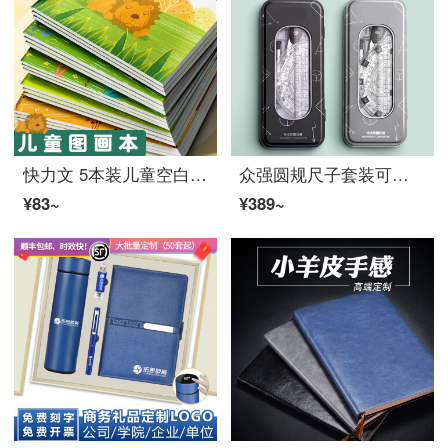
快力文 5本装儿童空白图画本 画画纸绘画本子美术画本幼儿园一年级小学生用画纸涂鸦本手绘加厚白纸画册本
众强圆规尺子套装可爱三角尺学生文具用品直尺三角板小学生套尺学生用多功能初中生 尺规 / 黑+银 / 2盒
¥83~
¥389~