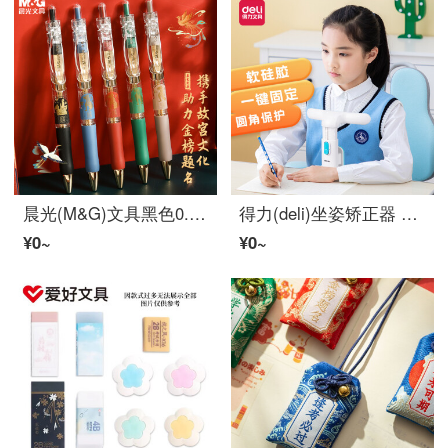
晨光(M&G)文具黑色0.5mm学生ボールペン 按动子弹头签字笔 金榜题名系列高颜值水笔 5支/盒AGPK35Y9
得力(deli)坐姿矫正器 学生写字矫正器 儿童纠正写字姿势写作业预防低头正姿支架 一键夹桌款74353蓝
¥0~
¥0~