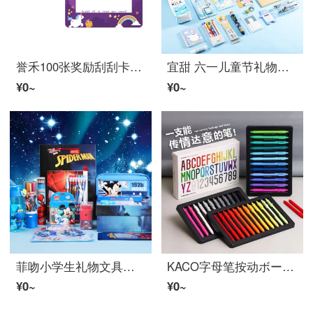
誉禾100张奖励刮刮卡课堂教师奖励道具小学生DIY刮奖卡刮刮乐生日礼物兑换卡 5220幸运独角兽
宜甜 六一儿童节礼物男女孩文具套装礼盒小学生开学大礼包学习用品奖品7-14岁初中创意文具 学生文具大礼包【蓝色王子款】
¥0~
¥0~
菲吻小学生礼物文具大礼包文具礼盒套装8-10岁男女孩生日礼物7-9岁儿童学习用品入学礼物文具盲盒礼物 蓝色文具旗舰礼盒-68件
KACO字母笔按动ボールペン生日礼物学生文具套装送同学送朋友礼品奖品K1032 K1033
¥0~
¥0~