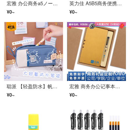
宏雅 办公商务a5ノート子定制加厚记事本子文具保温杯雨伞套装礼品实用公司活动企业伴手礼学校送老师学生 四件套/米四B：BW6+16G+QB3+TK53蓝
英力佳 A5B5商务便携皮面大记事本吊坠工作ノート子文具加厚办公用定制LOGO B5/18k 灰色
¥0~
¥0~
聪派 【轻盈防水】帆布ペンケース 大容量文具盒 儿童男女孩小学生文具鉛筆盒 幼儿园减压可爱学生文具 7554-1
宏雅 商务办公记事本子定制logo刻字 实用a6ノート子套装 公司会议文具小礼品盒伴手礼学生奖品 两件套/牛皮盒：A6记事本TK15+笔QB10-金
¥0~
¥0~