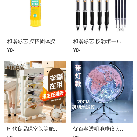
和谐彩艺 胶棒固体胶办公文具PVP高粘胶棒儿童学生安全手工固体胶水4支装 4支一包装
和谐彩艺 按动ボールペン大容量碳素签字水笔0.5子弹头笔芯学生文具10支装 黑色10支装
¥0~
¥0~
时代良品课室头等舱课桌收纳神器书本收纳架学生桌边书架可移动带轮小型教室置物书箱初高中生书袋挂袋书立架 白色
优百客透明地球仪大号20cm男孩儿童生日小学生女孩礼品初高中生学生办公文具夜灯发光摆件六一儿童节礼物 【透明地球仪-带灯-粉色】