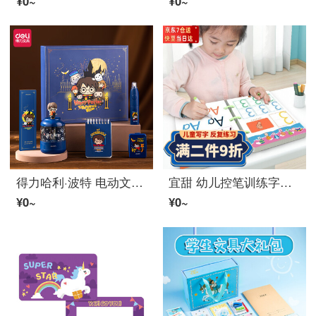
¥0~
¥0~
得力哈利·波特 电动文具套装/学习礼包/儿童礼物 公仔防尘塞（电动削笔机+电动橡皮擦+螺旋本）68918
宜甜 幼儿控笔训练字帖儿童2-3-6岁幼儿园小学练习学习用品文具可擦笔临摹数字描笔连线专注力早教玩具 启蒙训练【学前推荐】 64页
¥0~
¥0~